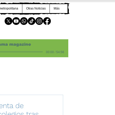
metropolitana
Otras Noticias
Más
ama magazine
00:00 / 54:56
venta de
olegios tras