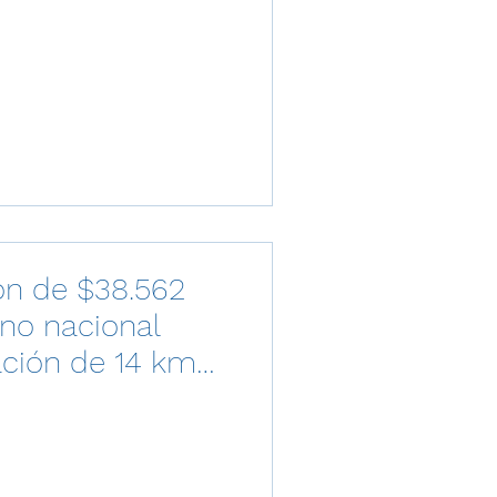
ón de $38.562
rno nacional
ación de 14 km
e Arauca y