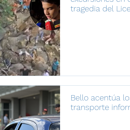
tragedia del Lic
Bello acentúa lo
transporte info