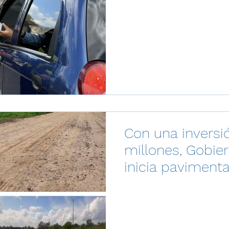
Con una inversi
millones, Gobie
inicia paviment
entre Panamá d
Aguachica