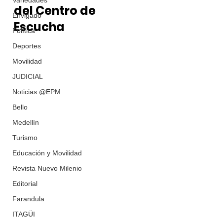
Variedades
del Centro de 
Envigado
Escucha
Política
Deportes
Movilidad
JUDICIAL
Noticias @EPM
Bello
Medellín
Turismo
Educación y Movilidad
Revista Nuevo Milenio
Editorial
Farandula
ITAGÜI