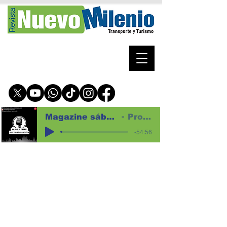
Magazine sábado 1 de agosto de 2026 para web
Programa magazine
-54:56