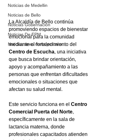
Noticias de Medellin
Noticias de Bello
La Alcaldía de Bello continúa 
Noticias Gobernación
promoviendo espacios de bienestar 
Noticias De EPM
emocional para la comunidad 
mediante el fortalecimiento del 
Noticias area metropolitana
Centro de Escucha
, una iniciativa 
que busca brindar orientación, 
apoyo y acompañamiento a las 
personas que enfrentan dificultades 
emocionales o situaciones que 
afectan su salud mental.
Este servicio funciona en el 
Centro 
Comercial Puerta del Norte
, 
específicamente en la sala de 
lactancia materna, donde 
profesionales capacitados atienden 