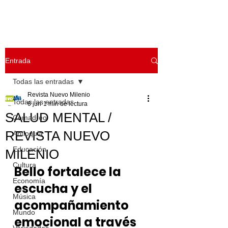
Entrada
Todas las entradas
Revista Nuevo Milenio
Todas las entradas
6 jun
1 min de lectura
SALUD MENTAL /
Comadreo
REVISTA NUEVO
Antioquia
Educación
MILENIO
Cultura
Bello fortalece la 
Economía
escucha y el 
Música
acompañamiento 
Mundo
emocional a través 