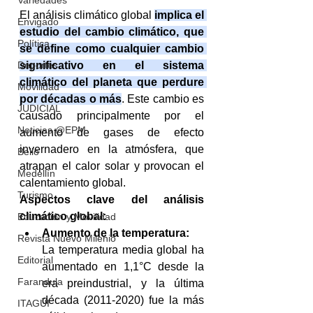
Variedades
El análisis climático global 
implica el 
Envigado
estudio del cambio climático, que 
Política
se define como cualquier cambio 
significativo en el sistema 
Deportes
climático del planeta que perdure 
Movilidad
por décadas o más
. Este cambio es 
JUDICIAL
causado principalmente por el 
Noticias @EPM
aumento de gases de efecto 
invernadero en la atmósfera, que 
Bello
atrapan el calor solar y provocan el 
Medellín
calentamiento global. 
Turismo
Aspectos clave del análisis 
climático global:
Educación y Movilidad
Aumento de la temperatura:
Revista Nuevo Milenio
La temperatura media global ha 
Editorial
aumentado en 1,1°C desde la 
Farandula
era preindustrial, y la última 
década (2011-2020) fue la más 
ITAGÜI