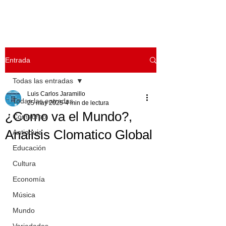
Entrada
Todas las entradas
Luis Carlos Jaramillo
Todas las entradas
25 may 2025
4 min de lectura
¿Como va el Mundo?,
Comadreo
Analisis Clomatico Global
Antioquia
Educación
Cultura
Economía
Música
Mundo