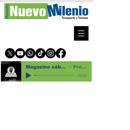
Magazine sábado 1 de agosto de 2026 para web
Programa magazine
-54:56