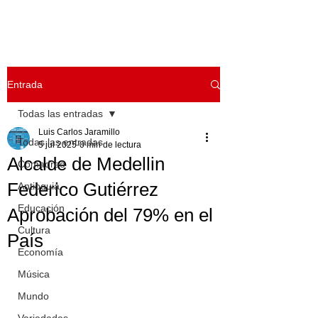
Entrada
Todas las entradas
Luis Carlos Jaramillo
Todas las entradas
5 jul 2025
0 min de lectura
Alcalde de Medellin
Comadreo
Federico Gutiérrez
Antioquia
Educación
Aprobación del 79% en el
Cultura
País
Economía
Música
Mundo