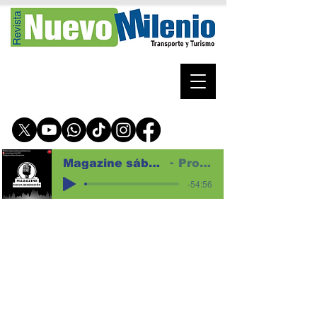
Magazine sábado 1 de agosto de 2026 para web
Programa magazine
-54:56