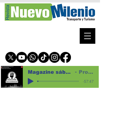
Magazine sábado 8 de agosto de 2026 para web
Programa magazine
-57:47