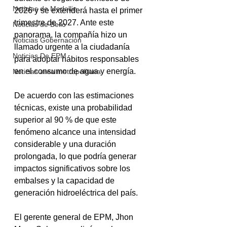
Noticias de Medellin
2026 y se extenderá hasta el primer 
trimestre de 2027. Ante este 
Noticias de Bello
panorama, la compañía hizo un 
Noticias Gobernación
llamado urgente a la ciudadanía 
Noticias De EPM
para adoptar hábitos responsables 
en el consumo de agua y energía.
Noticias area metropolitana
De acuerdo con las estimaciones 
técnicas, existe una probabilidad 
superior al 90 % de que este 
fenómeno alcance una intensidad 
considerable y una duración 
prolongada, lo que podría generar 
impactos significativos sobre los 
embalses y la capacidad de 
generación hidroeléctrica del país.
El gerente general de EPM, Jhon 