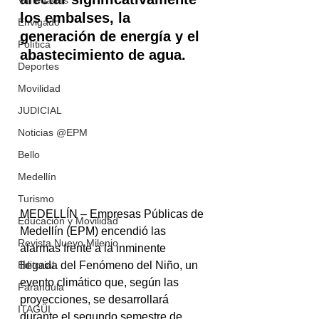
Variedades
los embalses, la 
Envigado
generación de energía y el 
Política
abastecimiento de agua.
Deportes
Movilidad
JUDICIAL
Noticias @EPM
Bello
Medellín
Turismo
MEDELLÍN – Empresas Públicas de 
Educación y Movilidad
Medellín (EPM) encendió las 
Revista Nuevo Milenio
alarmas frente a la inminente 
llegada del Fenómeno del Niño, un 
Editorial
evento climático que, según las 
Farandula
proyecciones, se desarrollará 
ITAGÜI
durante el segundo semestre de 