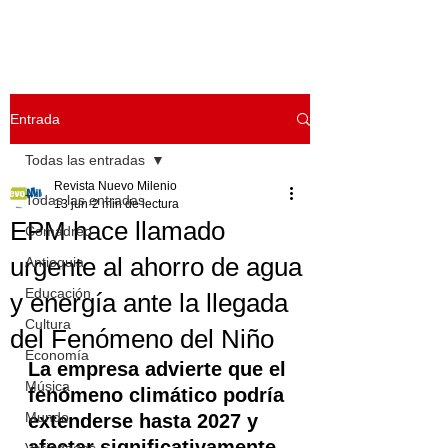
Entrada
Todas las entradas
Revista Nuevo Milenio
Todas las entradas
13 jun
2 min de lectura
EPM hace llamado
Comadreo
urgente al ahorro de agua
Antioquia
Educación
y energía ante la llegada
Cultura
del Fenómeno del Niño
Economía
La empresa advierte que el 
Música
fenómeno climático podría 
Mundo
extenderse hasta 2027 y 
afectar significativamente 