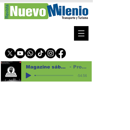
Magazine sábado 1 de agosto de 2026 para web
Programa magazine
-54:56