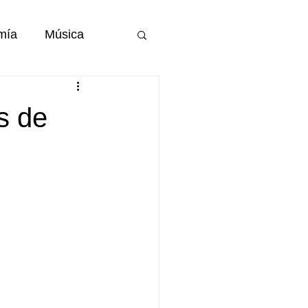
mía
Música
JUDICIAL
s de
ellin
 metropolitana