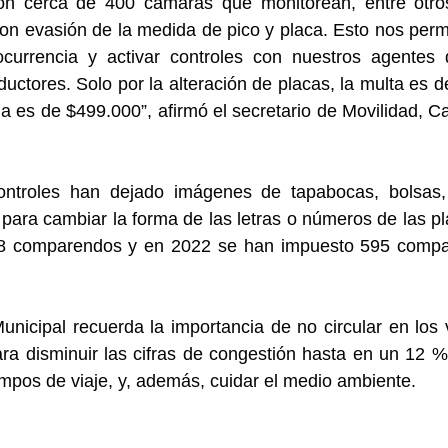
on cerca de 400 cámaras que monitorean, entre otros
on evasión de la medida de pico y placa. Esto nos permite
urrencia y activar controles con nuestros agentes d
uctores. Solo por la alteración de placas, la multa es d
a es de $499.000”, afirmó el secretario de Movilidad, Ca
ontroles han dejado imágenes de tapabocas, bolsas, 
para cambiar la forma de las letras o números de las pl
98 comparendos y en 2022 se han impuesto 595 compar
unicipal recuerda la importancia de no circular en los 
ra disminuir las cifras de congestión hasta en un 12 %
empos de viaje, y, además, cuidar el medio ambiente. 