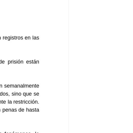
egistros en las 
e prisión están 
en semanalmente 
os, sino que se 
 la restricción. 
n penas de hasta 