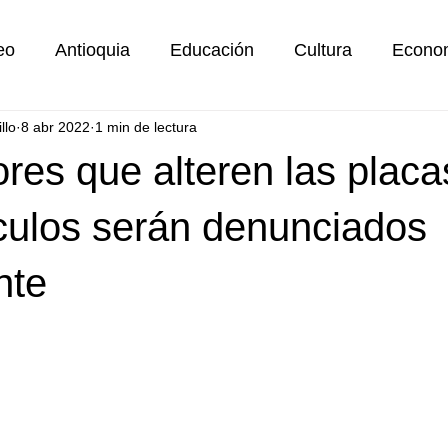
eo
Antioquia
Educación
Cultura
Econo
llo
8 abr 2022
1 min de lectura
Envigado
Política
Deportes
Movilidad
res que alteren las placa
Medellín
Turismo
Educación y Movilidad
culos serán denunciados
nte
Editorial
Farandula
ITAGÜI
Noticias de Med
ias Gobernación
Noticias De EPM
Noticias area