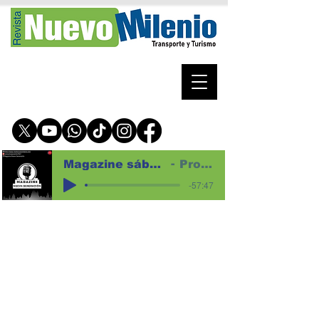
Magazine sábado 8 de agosto de 2026 para web
Programa magazine
-57:47