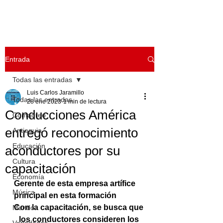
Entrada
Todas las entradas
Luis Carlos Jaramillo
Todas las entradas
28 ene 2023
1 min de lectura
Conducciones América
Comadreo
entregó reconocimiento
Antioquia
Educación
aconductores por su
Cultura
capacitación
Economía
Gerente de esta empresa artífice 
Música
principal en esta formación
Con la capacitación, se busca que 
Mundo
los conductores consideren los 