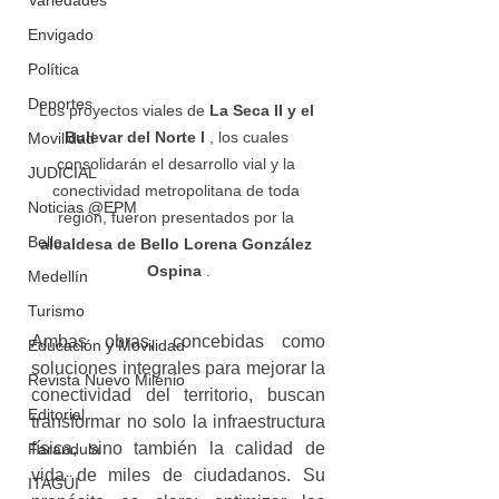
Variedades
Envigado
Política
Deportes
Los proyectos viales de 
La Seca II y el 
Bulevar del Norte I 
, los cuales 
Movilidad
consolidarán el desarrollo vial y la 
JUDICIAL
conectividad metropolitana de toda 
Noticias @EPM
región, fueron presentados por la 
Bello
alcaldesa de Bello Lorena González 
Ospina 
.
Medellín
Turismo
Ambas obras, concebidas como 
Educación y Movilidad
soluciones integrales para mejorar la 
Revista Nuevo Milenio
conectividad del territorio, buscan 
Editorial
transformar no solo la infraestructura 
física, sino también la calidad de 
Farandula
vida de miles de ciudadanos. Su 
ITAGÜI