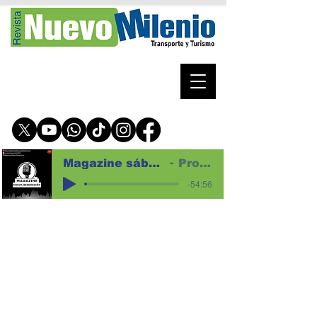
Magazine sábado 1 de agosto de 2026 para web
Programa magazine
-54:56