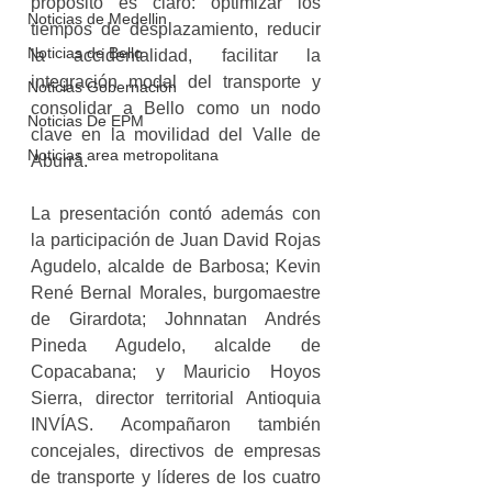
propósito es claro: optimizar los 
Noticias de Medellin
tiempos de desplazamiento, reducir 
Noticias de Bello
la accidentalidad, facilitar la 
integración modal del transporte y 
Noticias Gobernación
consolidar a Bello como un nodo 
Noticias De EPM
clave en la movilidad del Valle de 
Noticias area metropolitana
Aburrá.
La presentación contó además con 
la participación de Juan David Rojas 
Agudelo, alcalde de Barbosa; Kevin 
René Bernal Morales, burgomaestre 
de Girardota; Johnnatan Andrés 
Pineda Agudelo, alcalde de 
Copacabana; y Mauricio Hoyos 
Sierra, director territorial Antioquia 
INVÍAS. Acompañaron también 
concejales, directivos de empresas 
de transporte y líderes de los cuatro 