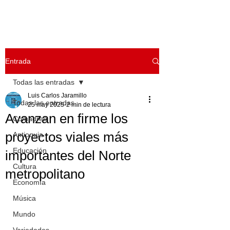
Entrada
Todas las entradas
Luis Carlos Jaramillo
Todas las entradas
25 may 2025
2 min de lectura
Avanzan en firme los
Comadreo
proyectos viales más
Antioquia
Educación
importantes del Norte
Cultura
metropolitano
Economía
Música
Mundo