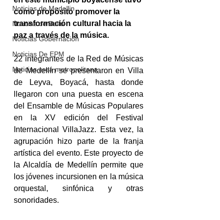
Noticias de Medellin
como propósito promover la 
transformación cultural hacia la 
Noticias de Bello
paz a través de la música. 
Noticias Gobernación
Noticias De EPM
22 integrantes de la Red de Músicas 
Noticias area metropolitana
de Medellín se presentaron en Villa 
de Leyva, Boyacá, hasta donde 
llegaron con una puesta en escena 
del Ensamble de Músicas Populares 
en la XV edición del Festival 
Internacional VillaJazz. Esta vez, la 
agrupación hizo parte de la franja 
artística del evento. Este proyecto de 
la Alcaldía de Medellín permite que 
los jóvenes incursionen en la música 
orquestal, sinfónica y otras 
sonoridades.