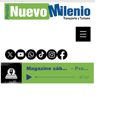
Magazine sábado 8 de agosto de 2026 para web
Programa magazine
-57:47