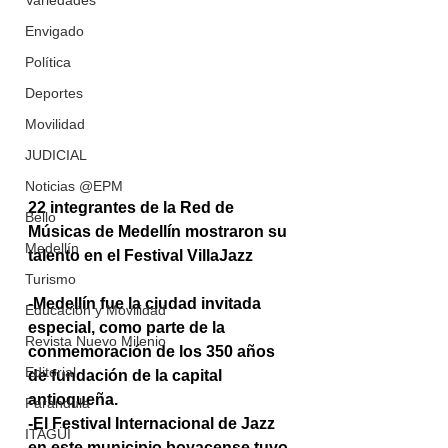
Variedades
Envigado
Política
Deportes
Movilidad
JUDICIAL
Noticias @EPM
22 integrantes de la Red de 
Bello
Músicas de Medellín mostraron su 
Medellín
talento en el Festival VillaJazz 
Turismo
-Medellín fue la ciudad invitada 
Educación y Movilidad
especial, como parte de la 
Revista Nuevo Milenio
conmemoración de los 350 años 
Editorial
de fundación de la capital 
antioqueña. 
Farandula
-El Festival Internacional de Jazz 
ITAGÜI
en este municipio boyacense tuvo 