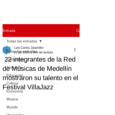
Entrada
Todas las entradas
Luis Carlos Jaramillo
Todas las entradas
12 jul 2025
2 min de lectura
22 integrantes de la Red
Comadreo
de Músicas de Medellín
Antioquia
Educación
mostraron su talento en el
Cultura
Festival VillaJazz
Economía
Música
Mundo